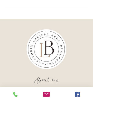
About me
Ich glaube daran, dass jeder Mensch die
Kraft in sich trägt, Heilung, Harmonie
und Fülle zu erschaffen. Mit Erfahrung,
Intuition und viel Herz öffne ich dir den
Raum, in dem deine eigene Veränderung
sanft beginnen darf.