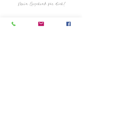
Mein Geschenk für dich!
Name
Email
Ich möchte einen NEWSLETTER
gesendet bekommen
Ich habe die Datenschutzerklärung zur
Kenntnis genommen.
Datenschutz
Submit