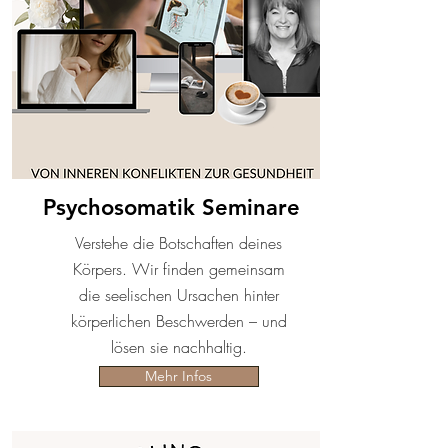
Thetaheilerin und ich Danke dir für das 
Geschenk der Entdeckung des 
Theataheilens.Es ist ein toller Weg sich 
selbst zu entdecken und alles um sich 
herum zu verändern. Ich freue mich auf 
unsere nächste Begegnung. Herzliche 
Umarmung Yvette
Psychosomatik Seminare
Verstehe die Botschaften deines
Körpers. Wir finden gemeinsam
die seelischen Ursachen hinter
körperlichen Beschwerden – und
lösen sie nachhaltig.
Mehr Infos