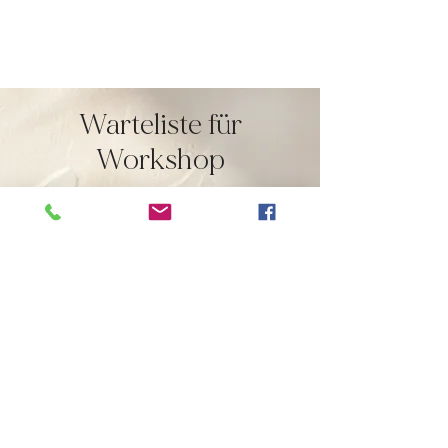
Warteliste für
Workshop
Lass dich auf die Warteliste für diesen
Workshop eintragen!
Vorname
Nachname
Deine Emailadresse