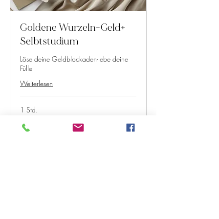
Goldene Wurzeln-Geld+
Selbtstudium
Löse deine Geldblockaden-lebe deine
Fülle
Weiterlesen
1 Std.
549
549 €
Euro
Buchen