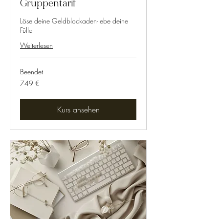
Gruppentarif
Löse deine Geldblockaden-lebe deine
Fülle
Weiterlesen
Beendet
749
749 €
Euro
Kurs ansehen