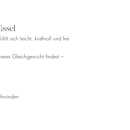
üssel
 sich leicht, kraftvoll und frei
neres Gleichgewicht findest –
chwinden