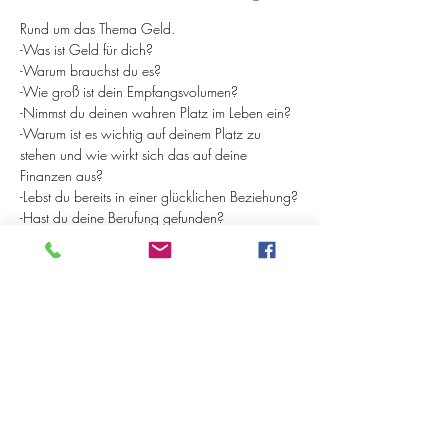
Rund um das Thema Geld.
-Was ist Geld für dich?
-Warum brauchst du es?
-Wie groß ist dein Empfangsvolumen?
-Nimmst du deinen wahren Platz im Leben ein?
-Warum ist es wichtig auf deinem Platz zu 
stehen und wie wirkt sich das auf deine 
Finanzen aus?
-Lebst du bereits in einer glücklichen Beziehung?
-Hast du deine Berufung gefunden? 
-Bist du gesund?
Alles was du gerade in deinem Leben vorfindest 
ist das Ergebnis der Summe all deiner 
Gedanken und Gefühle!
Verstehe wie und warum du es so kreiiert hast 
und erkenne wie du es selbst zum Bessern 
verändern kannst!
Erkenne deine Handlungsfähigkeit! Du muss 
nicht mehr leiden. 