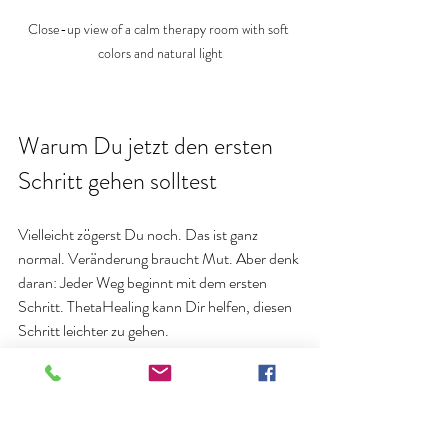
Close-up view of a calm therapy room with soft 
colors and natural light
Warum Du jetzt den ersten 
Schritt gehen solltest
Vielleicht zögerst Du noch. Das ist ganz 
normal. Veränderung braucht Mut. Aber denk 
daran: Jeder Weg beginnt mit dem ersten 
Schritt. ThetaHealing kann Dir helfen, diesen 
Schritt leichter zu gehen.
Du verdienst es, frei von Blockaden zu leben. 
Du verdienst es, Deine wahre Kraft zu spüren. 
Und Du kannst es schaffen – mit der 