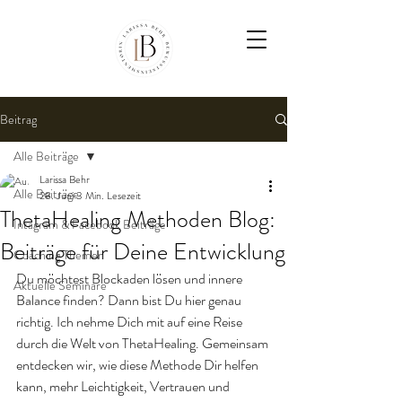
Beitrag
Alle Beiträge
Larissa Behr
Alle Beiträge
28. Juni
3 Min. Lesezeit
ThetaHealing Methoden Blog:
Intagram & Facebook Beiträge
Beiträge für Deine Entwicklung
Coaching Themen
Du möchtest Blockaden lösen und innere 
Aktuelle Seminare
Balance finden? Dann bist Du hier genau 
richtig. Ich nehme Dich mit auf eine Reise 
durch die Welt von ThetaHealing. Gemeinsam 
entdecken wir, wie diese Methode Dir helfen 
kann, mehr Leichtigkeit, Vertrauen und 