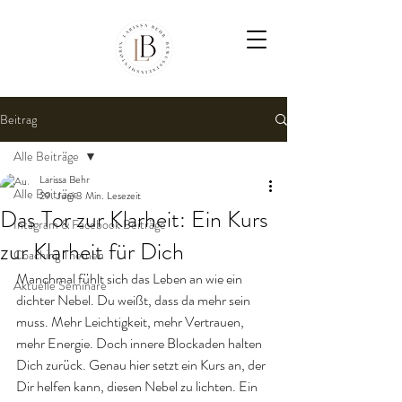
Beitrag
Alle Beiträge
Larissa Behr
Alle Beiträge
29. Juni
3 Min. Lesezeit
Das Tor zur Klarheit: Ein Kurs
Intagram & Facebook Beiträge
zur Klarheit für Dich
Coaching Themen
Manchmal fühlt sich das Leben an wie ein 
Aktuelle Seminare
dichter Nebel. Du weißt, dass da mehr sein 
muss. Mehr Leichtigkeit, mehr Vertrauen, 
mehr Energie. Doch innere Blockaden halten 
Dich zurück. Genau hier setzt ein Kurs an, der 
Dir helfen kann, diesen Nebel zu lichten. Ein 